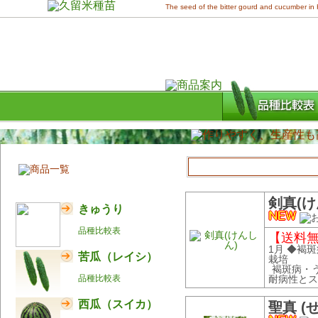
The seed of the bitter gourd and cucumber in
剣真(け
きゅうり
品種比較表
【送料無料
1月 ◆褐
苦瓜（レイシ）
栽培
褐斑病・
品種比較表
耐病性とスッ
西瓜（スイカ）
聖真 