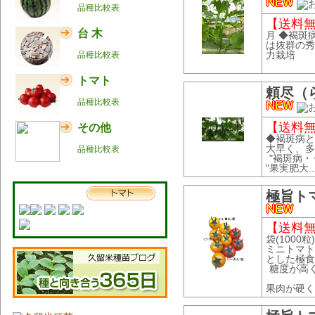
品種比較表
【送料無料
台 木
月 ◆褐斑
は抜群の秀
力栽培
品種比較表
トマト
頼尽（
品種比較表
【送料無料
その他
◆褐斑病と
大早く、多
品種比較表
"褐斑病
"果実肥大..
極旨ト
【送料無
袋(1000粒
ミニトマト
とした極食
糖度が高
果肉が硬く、