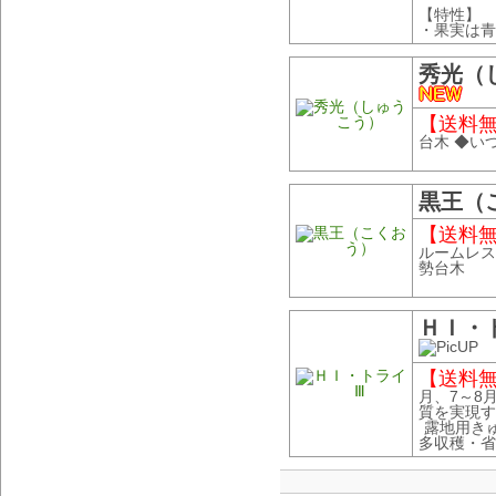
【特性】
・果実は青.
秀光（
【送料無料
台木 ◆い
黒王（
【送料無料
ルームレス
勢台木
ＨＩ・
【送料無料
月、7～8
質を実現す
露地用きゅ
多収穫・省力