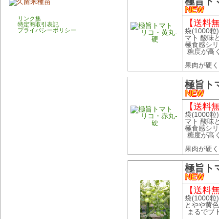
極旨ト
リンク集
【送料無
特定商取引表記
プライバシーポリシー
袋(1000粒
マト 酸味
極食感シリ
糖度が高
果肉が硬く、
極旨ト
【送料無
袋(1000粒
マト 酸味
極食感シリ
糖度が高
果肉が硬く、
極旨ト
【送料無
袋(1000粒
とやや黄色
まるでブ