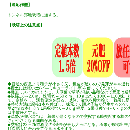
【適応作型】
トンネル露地栽培に適する。
【栽培上の注意点】
◆普通の西瓜より種子が小さく又、種皮が硬いので発芽がやや遅れ
◆覆土には軽い土(バ―ミキューライト等)を使ってください。
◆種無しスイカのように、肉厚葉で草勢が強い品種なので元肥は通
◆畝幅1.8～2.0ｍ、株間45～50ｃｍ、10ａ当たり1000～110
て、定植をし、活着促進を図る。以降、潅水を極力控え、着果し易
◆整枝方法は親枝1本を伸ばし、株元より順次子枝が発生するので、
蔓2本の3本仕立て1果収穫で6～8ｋｇ程度、2果収穫で4～6ｋｇ
は半放任とする。
◆草勢が強い場合は、着果が悪くなるので交配する時交配する株の
さが小さくなる傾向がある。
◆交配は23～25節程度の3番果が最も大玉になる。着果が確認出
順次肥大に合わせて少量潅水をする。