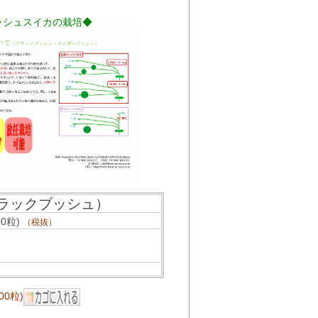
ブッシュスイカの栽培◆
ラックブッシュ）
00粒)
（税抜）
00粒)