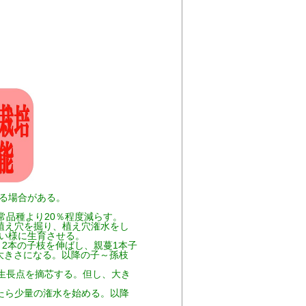
る場合がある。
常品種より20％程度減らす。
0株、植え穴を掘り、植え穴潅水をし
い様に生育させる。
2本の子枝を伸ばし、親蔓1本子
の大きさになる。以降の子～孫枝
生長点を摘芯する。但し、大き
来たら少量の潅水を始める。以降