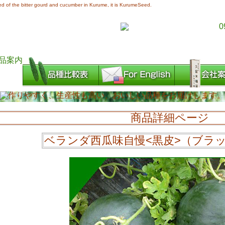
d of the bitter gourd and cucumber in Kurume, it is KurumeSeed.
商品詳細ページ
ベランダ西瓜味自慢<黒皮>（ブラ