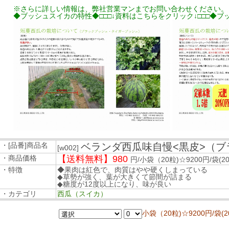
※さらに詳しい情報は、弊社営業マンまでお問い合わせください。
◆ブッシュスイカの特性◆□□□↓資料はこちらをクリック↓□□□◆
・[品番]商品名
ベランダ西瓜味自慢<黒皮>（ブ
[w002]
・商品価格
【送料無料】980
円/小袋（20粒)☆9200円/袋(2
・特徴
◆果肉は紅色で、肉質はやや硬くしまっている
◆草勢が強く、葉が大きくて節間が詰まる
◆糖度が12度以上になり、味が良い
・カテゴリ
西瓜（スイカ）
小袋（20粒)☆9200円/袋(2