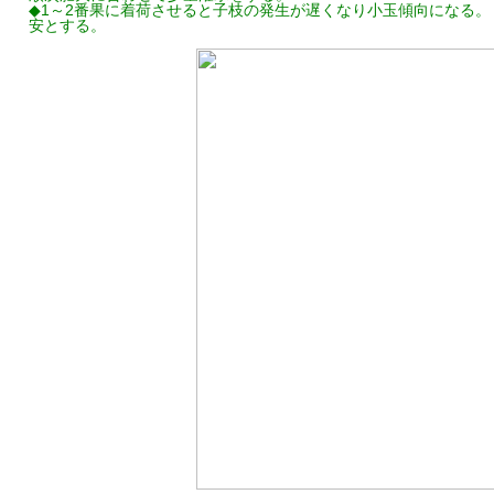
◆1～2番果に着荷させると子枝の発生が遅くなり小玉傾向になる。 
安とする。