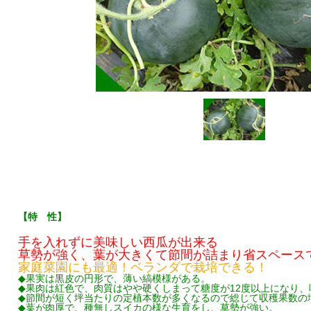
【特 性】
手を入れずに美味しい西瓜が出来る
草勢が強く、葉が大きくて節間が詰まり省スペース
家庭菜園にも最適！ベランダで栽培できる！
◆果実は黒皮の円形で、薄い縞模様がある。
◆果肉は紅色で、肉質はやや硬くしまって糖度が12度以上になり、
◆節間が短く坪当たりの定植本数が多くなるので総じて収穫果数の
◆葉が肉厚で、種無しスイカの様な生育をし、草勢が強い。