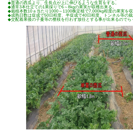
◆普通の西瓜より、生長点が上に伸びるような生育をする。
◆通常3本仕立ての1果採りで6～8kgの果実が収穫出来る。
◆栽植本数10ａ当たり1000～1100株定植で7,000kg程度の果実
◆成熟日数は促成で50日程度、半促成で40日程度、トンネル等の栽
◆交配着果後の子蔓等の整枝を行わず放任とする事が出来るのでら