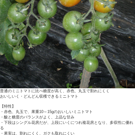
普通のミニトマトに比べ糖度が高く、赤色、丸玉で割れにくく
おいしいく・どんどん収穫できるミニトマト
【特性】
・赤色、丸玉で、果重10～15gのおいしいミニトマト
・酸と糖度のバランスがよく、上品な甘み
・下段はシングル花房だが、上段にいくにつれ複花房となり、多収性に優れ
る
・果実は、割れにくく、ガクも取れにくい