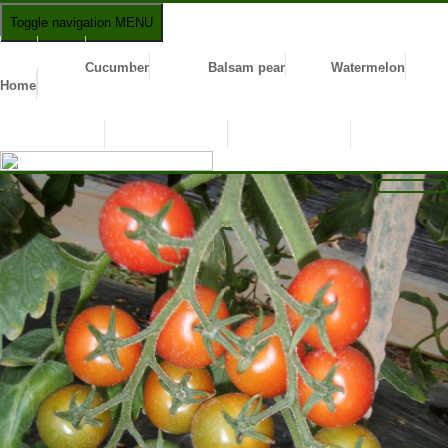
Toggle navigation
MENU
ホー
For
きゅうり
苦瓜（レイシ）
西瓜（スイカ）
English
Cucumber
Balsam pear
Watermelon
ム
商品一
品種比較表
商品一
品種比較表
商品一
品種比較表
Home
極旨トマト リコ・赤丸
Breed
Breed
Breed
覧
覧
覧
comparison
comparison
compariso
Product
Product
Product
list
list
list