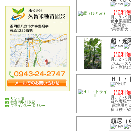
【送料無料
月、8～9
種◆果実肥
"褐斑病
"果実肥大..
超・超
【送料無料
月、2～3
スムーズ
超・彩軌に
ＨＩ・
【送料無料
月、7～8
リンク集
質を実現す
特定商取引表記
露地用きゅ
プライバシーポリシー
多収穫・省力
頼尽（