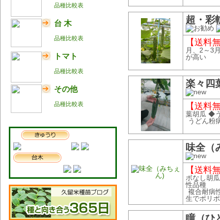
品種比較表
超・彩
台 木
品種比較表
【送料無料
月、2～3
トマト
が高い
品種比較表
楽々四
その他
品種比較表
【送料無料
葉胡瓜 ◆
うどん粉
味全（
【送料無料
ボなし胡瓜
性品種
複合耐病
生でポリポ
瞳（ひ