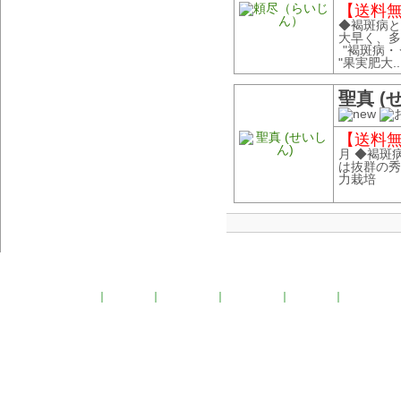
【送料無料
◆褐斑病と
大早く、多
"褐斑病
"果実肥大..
聖真 
【送料無料
月 ◆褐斑
は抜群の秀
力栽培
HOME
｜
商品案内
｜
品種比較表
｜
生産地情報
｜
会社案内
｜
お問い合わ
Copyright (C) Kurume